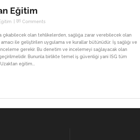
an Eğitim
Eğitim
Comments
aya çıkabilecek olan tehlikelerden, sağlığa zarar verebilecek olan
amacı ile geliştirilen uygulama ve kurallar bütünüdür. İş sağlığı ve
 inceleme gerekir. Bu denetim ve incelemeyi sağlayacak olan
eçirilmelidir. Bununla birlikte temel iş güvenliği yani İSG tüm
. Uzaktan eğitim...