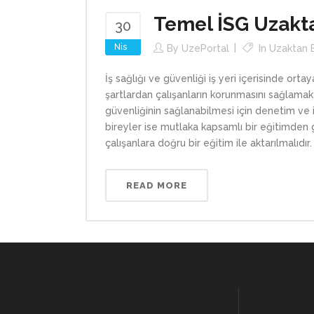
Temel İSG Uzakt
30
Nis
By
UzePortal
In
Uzaktan 
İş sağlığı ve güvenliği iş yeri içerisinde ort
şartlardan çalışanların korunmasını sağlamak 
güvenliğinin sağlanabilmesi için denetim ve
bireyler ise mutlaka kapsamlı bir eğitimden g
çalışanlara doğru bir eğitim ile aktarılmalıdır
READ MORE