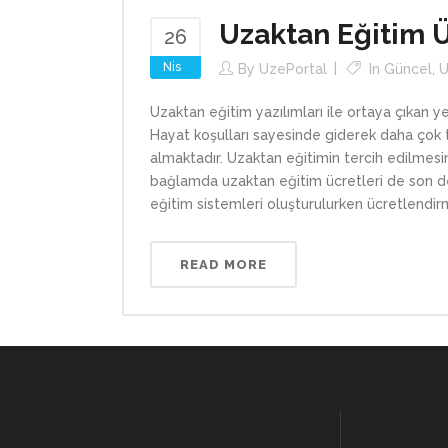
Uzaktan Eğitim Ü
26
Nis
By
UzePortal
In
Güncel
,
U
Uzaktan eğitim yazılımları ile ortaya çıkan y
Hayat koşulları sayesinde giderek daha çok 
almaktadır. Uzaktan eğitimin tercih edilmes
bağlamda uzaktan eğitim ücretleri de son d
eğitim sistemleri oluşturulurken ücretlendi
READ MORE