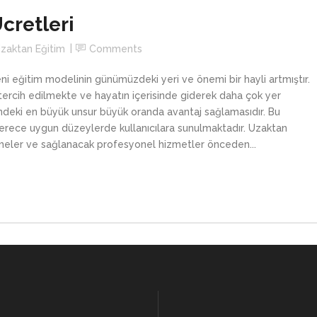
cretleri
zaktan Eğitim
Comments
eni eğitim modelinin günümüzdeki yeri ve önemi bir hayli artmıştır.
tercih edilmekte ve hayatın içerisinde giderek daha çok yer
indeki en büyük unsur büyük oranda avantaj sağlamasıdır. Bu
erece uygun düzeylerde kullanıcılara sunulmaktadır. Uzaktan
rmeler ve sağlanacak profesyonel hizmetler önceden...