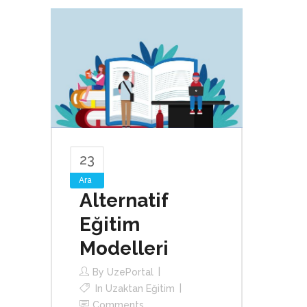
23
Ara
Alternatif
Eğitim
Modelleri
By
UzePortal
In
Uzaktan Eğitim
Comments