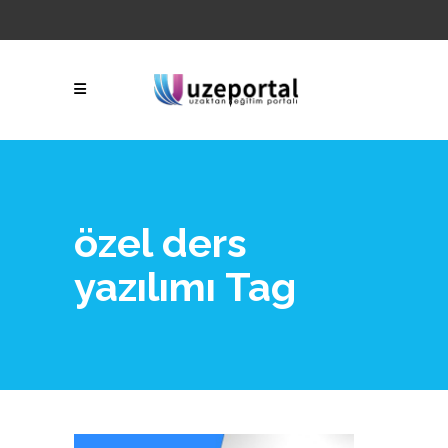
ÖDEME
BİLDİRİMİNDE
BULUN
özel ders
yazılımı Tag